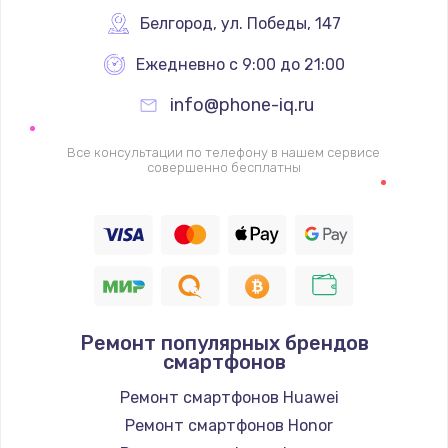
Заказать
Белгород
,
 ул. Победы, 147
Ежедневно с 9:00 до 21:00
Ремонт цепей питания
2500 руб.
info@phone-iq.ru
Заказать
Все консультации по телефону в нашем сервисе
совершенно бесплатны
Замена жесткого диска
750 руб.
Заказать
Установка драйверов
725 руб.
Ремонт популярных брендов
смартфонов
Заказать
Ремонт смартфонов Huawei
Замена вебкамеры
Ремонт смартфонов Honor