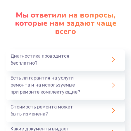
Настройка ОС
1090 руб.
Мы ответили на вопросы,
которые нам задают чаще
Заказать
всего
Ремонт подсветки
1200 руб.
Заказать
Диагностика проводится
бесплатно?
Настройка BIOS
Есть ли гарантия на услуги
930 руб.
ремонта и на используемые
Заказать
при ремонте комплектующие?
Замена SSD
Стоимость ремонта может
1045 руб.
быть изменена?
Заказать
Какие документы выдает