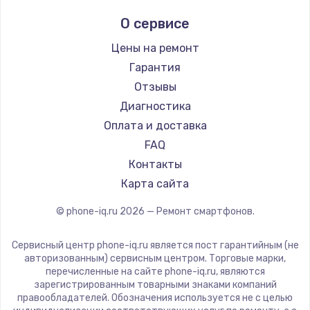
Ремонт смартфонов Hisense
Digma
О сервисе
Ремонт смартфонов Nubia
Ginzzu
Ремонт смартфонов Land Rover
Highscreen
Цены на ремонт
Ремонт смартфонов Acer
Irbis
Гарантия
Ремонт смартфонов HP
Kyocera
Отзывы
Ремонт смартфонов Poco
LeEco
Диагностика
Ремонт смартфонов HTC
OnePlus
Оплата и доставка
Ремонт смартфонов Blackmagic
teXet
FAQ
Ремонт смартфонов Nothing
Motorola
Контакты
Ремонт смартфонов iQOO
Prestigio
Карта сайта
Vertex
© phone-iq.ru
2026
— Ремонт смартфонов.
Microsoft
Sharp
Сервисный центр phone-iq.ru является пост гарантийным (не
Elephone
авторизованным) сервисным центром. Торговые марки,
перечисленные на сайте phone-iq.ru, являются
BlackView
зарегистрированным товарными знаками компаний
Google
правообладателей. Обозначения используется не с целью