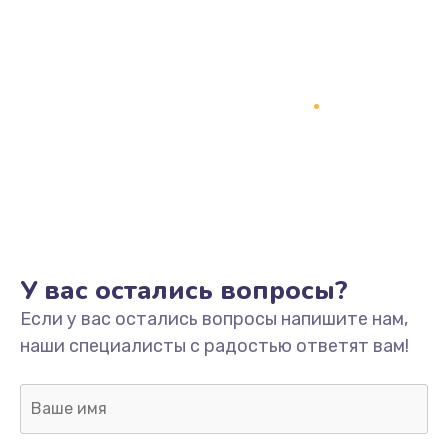
Замена процессора
1800 руб.
Заказать
Замена системы охлаждения
1500 руб.
Заказать
Замена термопасты
У вас остались вопросы?
995 руб.
Если у вас остались вопросы напишите нам,
Заказать
наши специалисты с радостью ответят вам!
Замена шлейфа матрицы
960 руб.