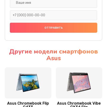
Замена разъема SIM
290 руб.
Заказать
Сбор/Разбор
1490 руб.
Заказать
Другие модели смартфонов
Asus
Чистка динамика и микрофонов (с разбором)
1790 руб.
Заказать
Замена кнопки Home (домой)
890 руб.
Заказать
Asus Chromebook Flip
Asus Chromebook Vibe