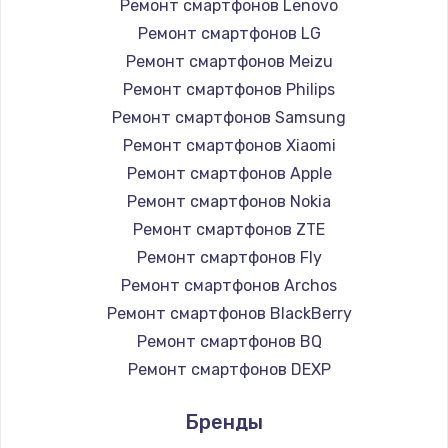
1260 руб.
Ремонт смартфонов Lenovo
Ремонт смартфонов LG
Заказать
Ремонт смартфонов Meizu
Ремонт петель крышки
Ремонт смартфонов Philips
Ремонт смартфонов Samsung
990 руб.
Ремонт смартфонов Xiaomi
Заказать
Ремонт смартфонов Apple
Ремонт смартфонов Nokia
Настройка Wi-Fi
Ремонт смартфонов ZTE
1030 руб.
Ремонт смартфонов Fly
Заказать
Ремонт смартфонов Archos
Ремонт смартфонов BlackBerry
Замена шим-контроллера
Ремонт смартфонов BQ
3900 руб.
Ремонт смартфонов DEXP
Заказать
Ремонт смартфонов Digma
Бренды
Ремонт смартфонов Ginzzu
Замена HDMI