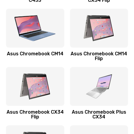
C433
CX34 Flip
Замена сканера отпечатка
790 руб.
Заказать
Замена разъема зарядки (питания)
390 руб.
Asus Chromebook CM14
Asus Chromebook CM14
Flip
Заказать
Замена разъёма наушников (гарнитуры)
390 руб.
Заказать
Замена кнопок громкости
Asus Chromebook CX34
Asus Chromebook Plus
Flip
CX34
390 руб.
Заказать