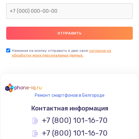
Заказать
Замена северного моста
2600 руб.
Заказать
Нажимая на кнопку отправить я даю свое
согласие на
Замена видеочипа
обработку моих персональных данных.
2745 руб.
Заказать
phone-iq.ru
Ремонт разъема питания
Ремонт смартфонов в Белгороде
745 руб.
Контактная информация
Заказать
+7 (800) 101-16-70
Замена видеокарты
+7 (800) 101-16-70
1600 руб.