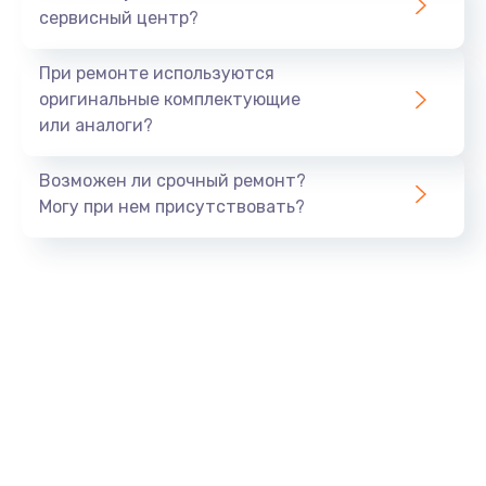
сервисный центр?
Восстановление данных
990 руб.
При ремонте используются
Заказать
оригинальные комплектующие
или аналоги?
Замена USB порта
Возможен ли срочный ремонт?
1060 руб.
Могу при нем присутствовать?
Заказать
Замена звуковой карты
1100 руб.
Заказать
Замена оперативной памяти
890 руб.
Заказать