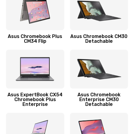
Защита гидрогелевой пленкой
1290 руб.
Заказать
Asus Chromebook Plus
Asus Chromebook CM30
CM34 Flip
Detachable
Замена экрана
1145 руб.
Заказать
Замена аккумулятора
890 руб.
Asus ExpertBook CX54
Asus Chromebook
Chromebook Plus
Enterprise CM30
Заказать
Enterprise
Detachable
Замена задней крышки
490 руб.