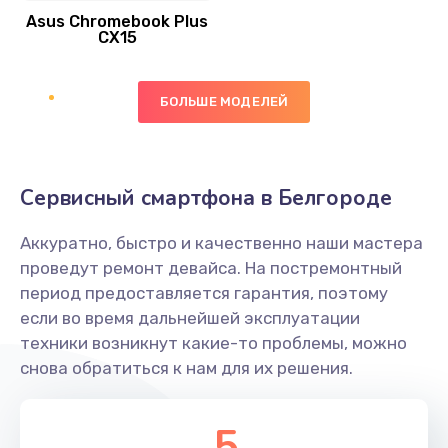
Asus Chromebook Plus
Заказать
CX15
Замена вибромотора
БОЛЬШЕ МОДЕЛЕЙ
890 руб.
Заказать
Замена голосового динамика
Сервисный смартфона в Белгороде
490 руб.
Аккуратно, быстро и качественно наши мастера
Заказать
проведут ремонт девайса. На постремонтный
период предоставляется гарантия, поэтому
Замена основной камеры
если во время дальнейшей эксплуатации
490 руб.
техники возникнут какие-то проблемы, можно
снова обратиться к нам для их решения.
Заказать
Замена элемента
5