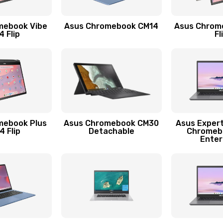
30 мин
2 года
mebook Vibe
Asus Chromebook CM14
Asus Chrom
50 мин
3 года
 Flip
Fl
60 мин
1 год
50 мин
3 года
30 мин
1 год
mebook Plus
Asus Chromebook CM30
Asus Exper
 Flip
Detachable
Chromeb
Enter
40 мин
1 год
40 мин
3 года
30 мин
2 года