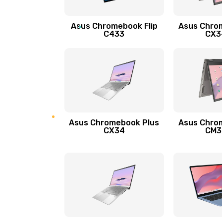
Защита гидрогелевой пленкой
Asus Chromebook Flip
Asus Chro
Замена экрана
C433
CX34
Замена аккумулятора
Замена задней крышки
Обновление ПО
Asus Chromebook Plus
Asus Chro
CX34
CM34
Замена стекла
Замена датчика приближения
Замена антенны