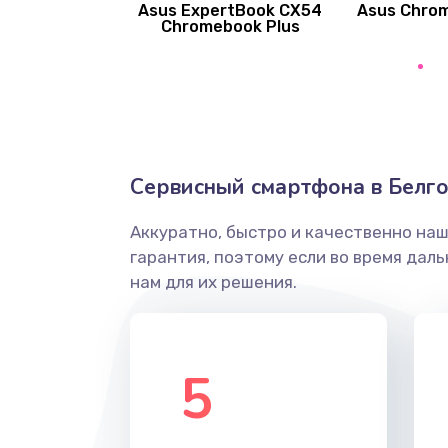
Asus ExpertBook CX54
Asus Chro
Замена вибромотора
Chromebook Plus
Замена голосового динамика
Замена основной камеры
Сервисный смартфона в Белг
Замена элемента
Аккуратно, быстро и качественно на
Замена материнской платы
гарантия, поэтому если во время дал
нам для их решения.
Замена клавиатуры
Замена корпуса
5
Замена тачпада