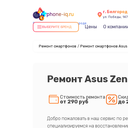
г. Белгород
phone-iq.ru
ул. Победы, 147
Ремонт смартфонов в Белгороде
Цены
О компани
ВЫБЕРИТЕ БРЕНД
Ремонт смартфонов
/
Ремонт смартфонов Asus
Ремонт Asus Zen
Стоимость ремонта
Ски
от 290 руб
до 
Добро пожаловать в наш сервис по ре
специализируемся на восстановлении