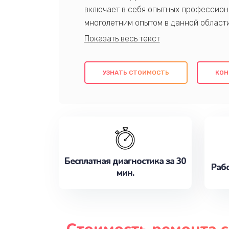
включает в себя опытных профессион
многолетним опытом в данной област
качественный ремонт с использовани
гарантируем качество всех проведенн
клиентам надежное и профессиональн
УЗНАТЬ СТОИМОСТЬ
КОН
потребности наилучшим образом. Не 
сейчас!
Бесплатная диагностика за 30
Рабо
мин.