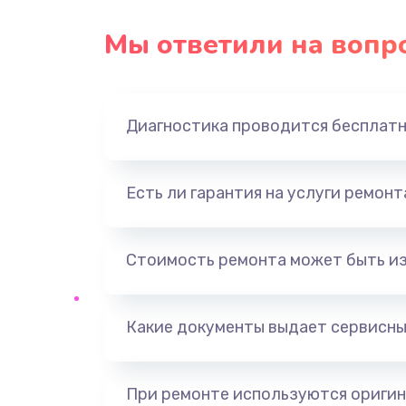
Замена USB порта
Мы ответили на вопр
Замена звуковой карты
Диагностика проводится бесплат
Замена оперативной памяти
Замена процессора
Есть ли гарантия на услуги ремон
Замена системы охлаждения
Стоимость ремонта может быть и
Замена термопасты
Какие документы выдает сервисны
Замена шлейфа матрицы
Замена северного моста
При ремонте используются оригин