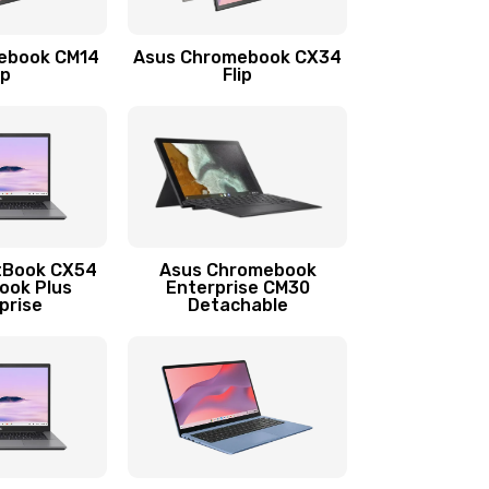
1290 руб.
Заказать
ebook CM14
Asus Chromebook CX34
1145 руб.
Заказать
ip
Flip
890 руб.
Заказать
490 руб.
Заказать
890 руб.
Заказать
tBook CX54
Asus Chromebook
ook Plus
Enterprise CM30
prise
Detachable
990 руб.
Заказать
890 руб.
Заказать
390 руб.
Заказать