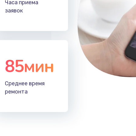
Часа приема
60 мин
3 года
заявок
50 мин
3 года
20 мин
1 год
85мин
30 мин
2 года
30 мин
3 года
Среднее время
ремонта
60 мин
1 год
60 мин
3 года
60 мин
2 года