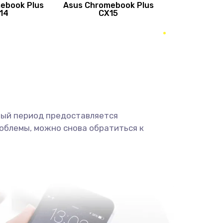
ebook Plus
Asus Chromebook Plus
890 руб.
Заказать
14
CX15
490 руб.
Заказать
490 руб.
Заказать
1190 руб.
Заказать
ный период предоставляется
1330 руб.
Заказать
облемы, можно снова обратиться к
1190 руб.
Заказать
890 руб.
Заказать
1330 руб.
Заказать