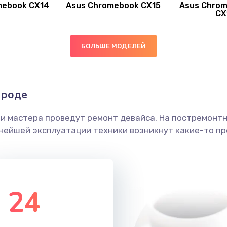
mebook CX14
Asus Chromebook CX15
Asus Chrom
60 мин
3 года
CX
20 мин
2 года
БОЛЬШЕ МОДЕЛЕЙ
20 мин
2 года
ороде
30 мин
2 года
ши мастера проведут ремонт девайса. На постремонт
20 мин
3 года
ьнейшей эксплуатации техники возникнут какие-то пр
30 мин
3 года
50 мин
1 год
24
60 мин
1 год