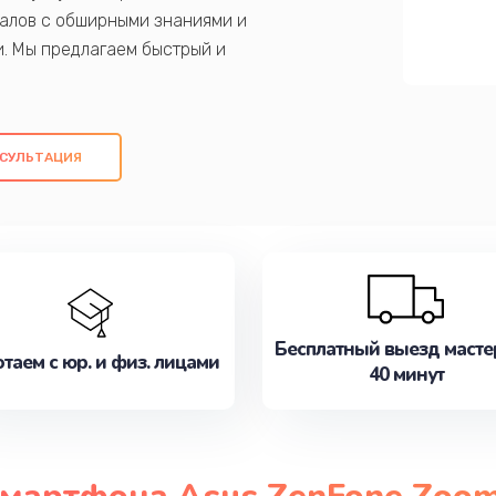
алов с обширными знаниями и
и. Мы предлагаем быстрый и
ем оригинальных компонентов, а также
ых работ. Наша цель - предоставить
ое обслуживание, удовлетворяя их
СУЛЬТАЦИЯ
медлите записаться на ремонт уже
Бесплатный выезд масте
таем с юр. и физ. лицами
40 минут