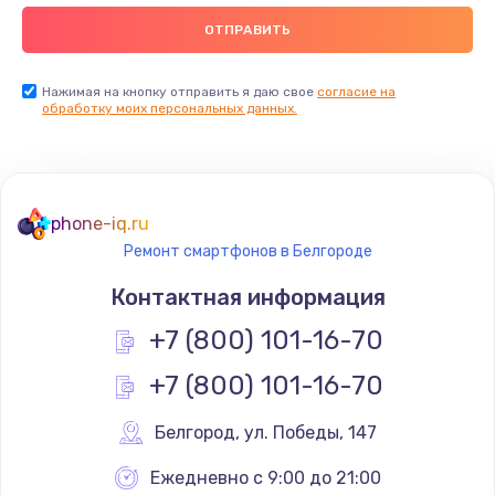
Заказать
Замена видеокарты
Нажимая на кнопку отправить я даю свое
согласие на
обработку моих персональных данных.
2045 руб.
Заказать
Ремонт разъема питания
phone-iq.ru
1090 руб.
Ремонт смартфонов в Белгороде
Заказать
Контактная информация
+7 (800) 101-16-70
Замена видеочипа
2745 руб.
+7 (800) 101-16-70
Заказать
Белгород
,
 ул. Победы, 147
Настройка BIOS
Ежедневно с 9:00 до 21:00