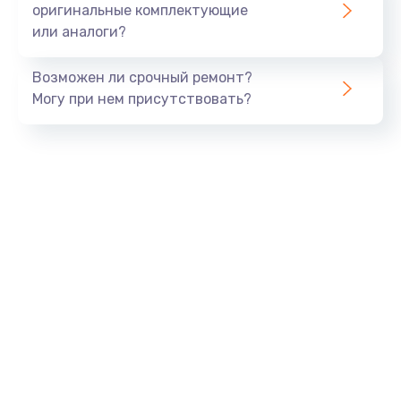
оригинальные комплектующие
или аналоги?
Замена процессора
1290 руб.
Возможен ли срочный ремонт?
Заказать
Могу при нем присутствовать?
Замена оперативной памяти
960 руб.
Заказать
Замена звуковой карты
1500 руб.
Заказать
Замена USB порта
1245 руб.