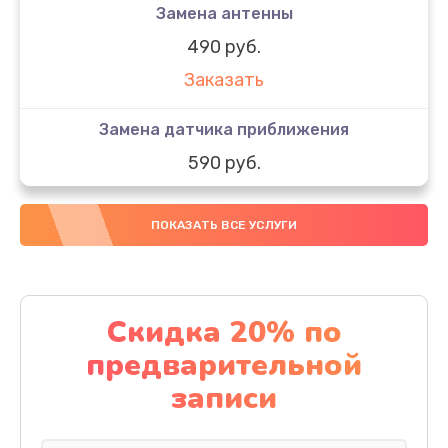
Замена антенны
490 руб.
Заказать
Замена датчика приближения
590 руб.
Заказать
ПОКАЗАТЬ ВСЕ УСЛУГИ
Замена стекла
890 руб.
Заказать
Скидка 20% по
предварительной
Обновление ПО
записи
890 руб.
Заказать