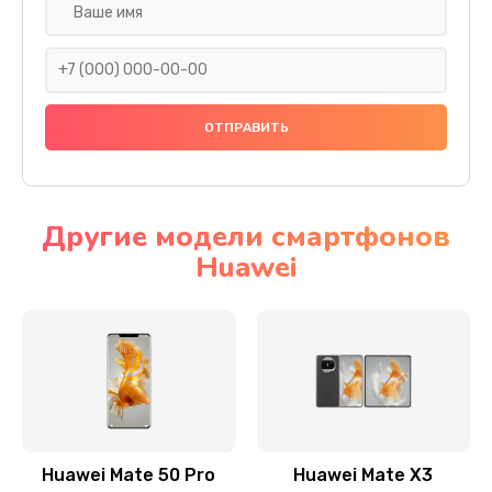
Замена задней крышки
290 руб.
Заказать
Замена аккумулятора
620 руб.
Другие модели смартфонов
Заказать
Huawei
Замена экрана
940 руб.
Заказать
Замена микрофона
1500 руб.
Huawei Mate 50 Pro
Huawei Mate X3
Заказать