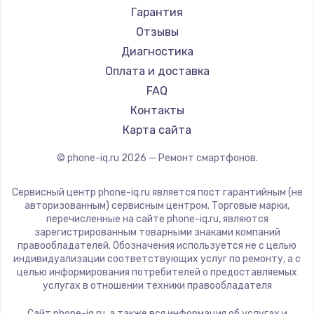
Ремонт смартфонов Acer
Irbis
Гарантия
Ремонт смартфонов HP
Kyocera
Отзывы
Ремонт смартфонов Poco
LeEco
Диагностика
Ремонт смартфонов HTC
OnePlus
Оплата и доставка
Ремонт смартфонов Blackmagic
teXet
FAQ
Ремонт смартфонов Nothing
Motorola
Контакты
Ремонт смартфонов iQOO
Prestigio
Карта сайта
Vertex
© phone-iq.ru
2026
— Ремонт смартфонов.
Microsoft
Sharp
Сервисный центр phone-iq.ru является пост гарантийным (не
Elephone
авторизованным) сервисным центром. Торговые марки,
перечисленные на сайте phone-iq.ru, являются
BlackView
зарегистрированным товарными знаками компаний
Google
правообладателей. Обозначения используется не с целью
индивидуализации соответствующих услуг по ремонту, а с
Vertu
целью информирования потребителей о предоставляемых
Tp-Link
услугах в отношении техники правообладателя
Hisense
Сайт phone-iq.ru, а также вся информация об услугах и