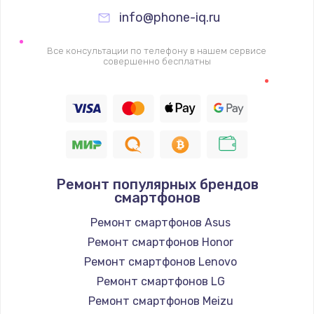
995 руб.
info@phone-iq.ru
Заказать
Все консультации по телефону в нашем сервисе
Ремонт подсветки
совершенно бесплатны
1200 руб.
Заказать
Настройка ОС
1160 руб.
Ремонт популярных брендов
Заказать
смартфонов
Ремонт смартфонов Asus
Чистка от пыли
Ремонт смартфонов Honor
1060 руб.
Ремонт смартфонов Lenovo
Заказать
Ремонт смартфонов LG
Ремонт смартфонов Meizu
Замена южного моста