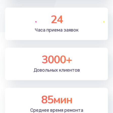
490 руб.
24
Заказать
Замена микросхемы
Часа приема
заявок
690 руб.
Заказать
3000+
Замена кнопок громкости
490 руб.
Довольных
клиентов
Заказать
Защита гидрогелевой пленкой
1290 руб.
85мин
Заказать
Среднее время
ремонта