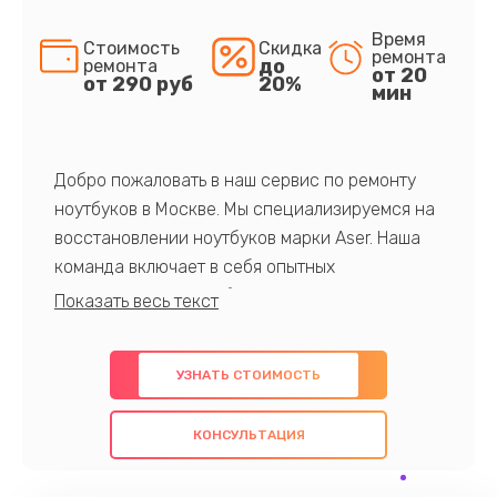
Время
Стоимость
Скидка
ремонта
до
ремонта
от 20
от 290 руб
20%
мин
Добро пожаловать в наш сервис по ремонту
ноутбуков в Москве. Мы специализируемся на
восстановлении ноутбуков марки Aser. Наша
команда включает в себя опытных
профессионалов с обширными знаниями и
многолетним опытом в данной области. Мы
предлагаем быстрый и качественный ремонт с
УЗНАТЬ СТОИМОСТЬ
использованием оригинальных компонентов, а
также гарантируем качество всех
КОНСУЛЬТАЦИЯ
проведенных работ. Наша цель - предоставить
клиентам надежное и профессиональное