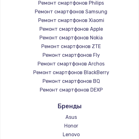
Ремонт смартфонов Philips
2750 руб.
Ремонт смартфонов Samsung
Заказать
Ремонт смартфонов Xiaomi
Ремонт смартфонов Apple
Замена контроллера питания
Ремонт смартфонов Nokia
1490 руб.
Ремонт смартфонов ZTE
Заказать
Ремонт смартфонов Fly
Ремонт смартфонов Archos
Замена тачпада
Ремонт смартфонов BlackBerry
1745 руб.
Ремонт смартфонов BQ
Заказать
Ремонт смартфонов DEXP
Ремонт смартфонов Digma
Замена корпуса
Бренды
Ремонт смартфонов Ginzzu
890 руб.
Ремонт смартфонов Highscreen
Asus
Ремонт смартфонов Irbis
Заказать
Honor
Ремонт смартфонов Kyocera
Lenovo