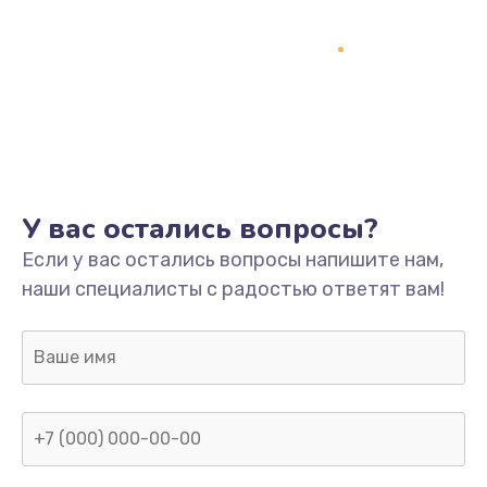
Заказать
Замена разъёмов (HDMI, DVI, Дисплей порта)
390 руб.
Заказать
Замена SSD
У вас остались вопросы?
1045 руб.
Если у вас остались вопросы напишите нам,
Заказать
наши специалисты с радостью ответят вам!
Замена клавиатуры
990 руб.
Заказать
Ремонт цепей питания
2500 руб.