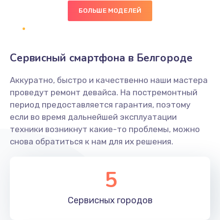
490 руб.
БОЛЬШЕ МОДЕЛЕЙ
Заказать
Сбор/Разбор
Сервисный смартфона в Белгороде
1490 руб.
Заказать
Аккуратно, быстро и качественно наши мастера
проведут ремонт девайса. На постремонтный
Замена разъема SIM
период предоставляется гарантия, поэтому
если во время дальнейшей эксплуатации
290 руб.
техники возникнут какие-то проблемы, можно
Заказать
снова обратиться к нам для их решения.
Замена полифонического динамика
5
390 руб.
Заказать
Сервисных
городов
Замена передней камеры