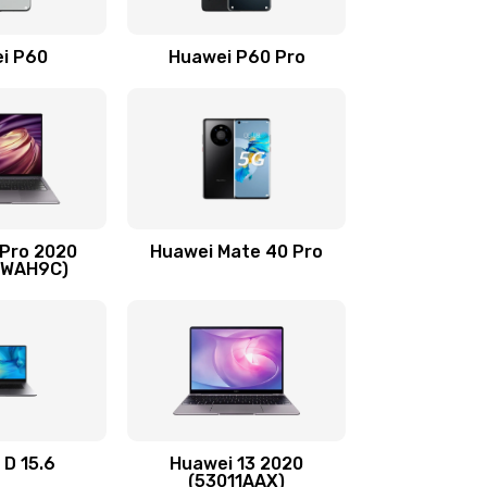
490 руб.
Заказать
i P60
Huawei P60 Pro
490 руб.
Заказать
490 руб.
Заказать
1190 руб.
Заказать
 Pro 2020
Huawei Mate 40 Pro
690 руб.
Заказать
-WAH9C)
490 руб.
Заказать
490 руб.
Заказать
490 руб.
Заказать
 D 15.6
Huawei 13 2020
(53011AAX)