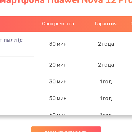
мартфона Huawei Nova 12 Pr
Срок ремонта
Гарантия
 пыли (с
30 мин
2 года
20 мин
2 года
30 мин
1 год
50 мин
1 год
60 мин
1 год
20 мин
2 года