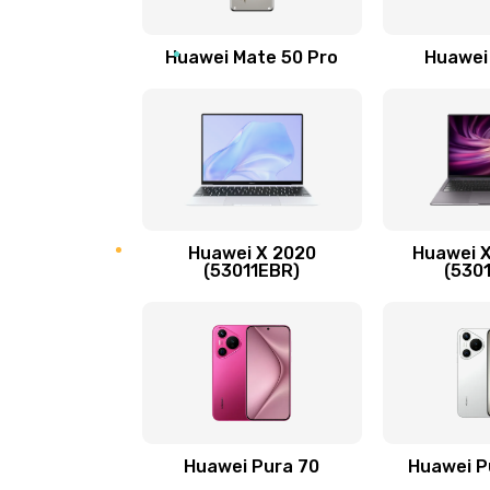
Замена вибромотора
Huawei Mate 50 Pro
Huawei
Замена голосового динамика
Замена основной камеры
Замена NFC антенны
Huawei X 2020
Huawei X
Замена элемента
(53011EBR)
(530
Замена разъёма наушников (гар
Замена разъема зарядки (питани
Замена сканера отпечатка
Huawei Pura 70
Huawei P