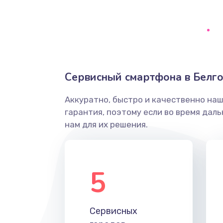
Сбор/Разбор
Замена разъема SIM
Замена полифонического динам
Сервисный смартфона в Белг
Замена передней камеры
Аккуратно, быстро и качественно на
гарантия, поэтому если во время дал
Замена микросхемы
нам для их решения.
Замена кнопок громкости
5
Защита гидрогелевой пленкой
Замена вебкамеры
Сервисных