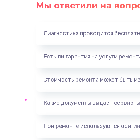
Мы ответили на вопр
Замена оперативной памяти
Замена звуковой карты
Диагностика проводится бесплат
Замена USB порта
Есть ли гарантия на услуги ремон
Замена разъёмов (HDMI, DVI, Ди
порта)
Стоимость ремонта может быть и
Замена SSD
Какие документы выдает сервисны
Замена клавиатуры
Ремонт цепей питания
При ремонте используются оригин