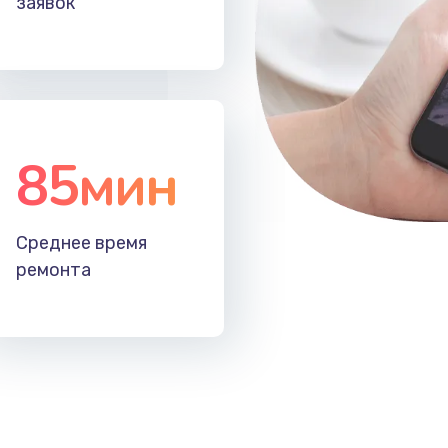
заявок
60 мин
2 года
20 мин
3 года
60 мин
2 года
85мин
60 мин
2 года
Среднее время
50 мин
1 год
ремонта
30 мин
2 года
50 мин
1 год
20 мин
2 года