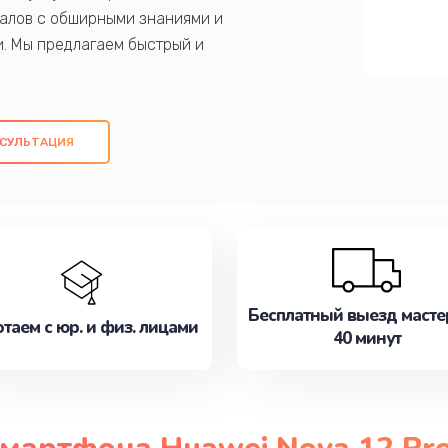
алов с обширными знаниями и
и. Мы предлагаем быстрый и
ем оригинальных компонентов, а также
ых работ. Наша цель - предоставить
ое обслуживание, удовлетворяя их
СУЛЬТАЦИЯ
медлите записаться на ремонт уже
Бесплатный выезд масте
таем с юр. и физ. лицами
40 минут