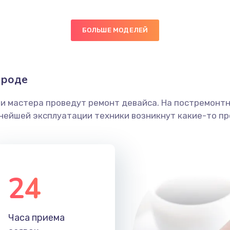
60 мин
1 год
БОЛЬШЕ МОДЕЛЕЙ
60 мин
1 год
ика
40 мин
1 год
ороде
50 мин
3 года
ши мастера проведут ремонт девайса. На постремонт
ьнейшей эксплуатации техники возникнут какие-то пр
20 мин
3 года
40 мин
2 года
24
40 мин
2 года
30 мин
2 года
Часа приема