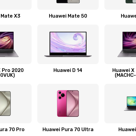
60 мин
1 год
 Mate X3
Huawei Mate 50
Huawe
20 мин
1 год
20 мин
2 года
40 мин
2 года
 Pro 2020
Huawei D 14
Huawei X
40 мин
3 года
10VUK)
(MACHC
нитуры)
50 мин
3 года
я)
30 мин
3 года
60 мин
3 года
ura 70 Pro
Huawei Pura 70 Ultra
Huawei