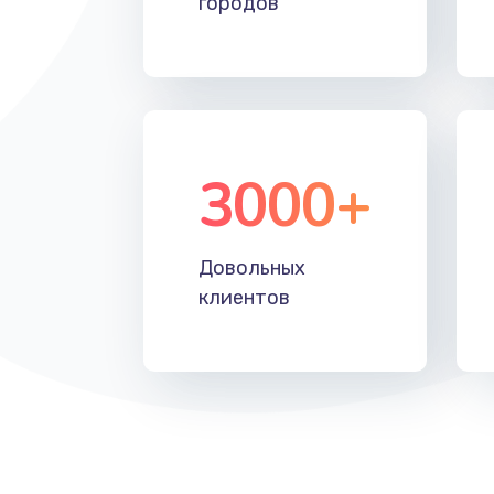
городов
Установка драйверов
Замена жесткого диска
Восстановление данных
3000+
Замена северного моста
Довольных
Замена шлейфа матрицы
клиентов
Замена термопасты
Замена системы охлаждения
Замена процессора