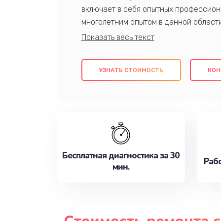
включает в себя опытных профессион
многолетним опытом в данной област
качественный ремонт с использовани
гарантируем качество всех проведенн
клиентам надежное и профессиональн
УЗНАТЬ СТОИМОСТЬ
КОН
потребности наилучшим образом. Не 
сейчас!
Бесплатная диагностика за 30
Рабо
мин.