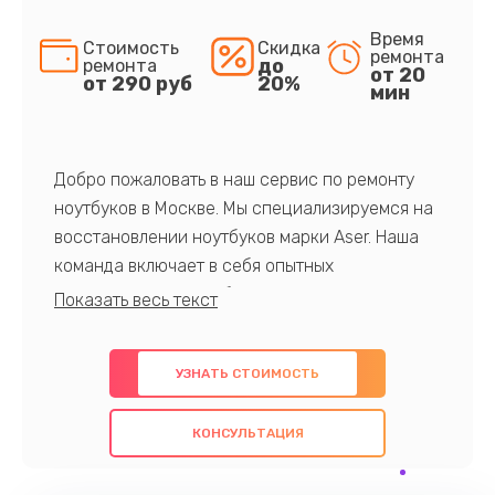
Время
Стоимость
Скидка
ремонта
до
ремонта
от 20
от 290 руб
20%
мин
Добро пожаловать в наш сервис по ремонту
ноутбуков в Москве. Мы специализируемся на
восстановлении ноутбуков марки Aser. Наша
команда включает в себя опытных
профессионалов с обширными знаниями и
многолетним опытом в данной области. Мы
предлагаем быстрый и качественный ремонт с
УЗНАТЬ СТОИМОСТЬ
использованием оригинальных компонентов, а
также гарантируем качество всех
КОНСУЛЬТАЦИЯ
проведенных работ. Наша цель - предоставить
клиентам надежное и профессиональное