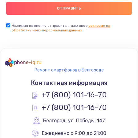
Заказать
Замена видеокарты
Нажимая на кнопку отправить я даю свое
согласие на
обработку моих персональных данных.
2045 руб.
Заказать
Ремонт разъема питания
phone-iq.ru
1090 руб.
Ремонт смартфонов в Белгороде
Заказать
Контактная информация
+7 (800) 101-16-70
Замена видеочипа
2745 руб.
+7 (800) 101-16-70
Заказать
Белгород
,
 ул. Победы, 147
Настройка BIOS
Ежедневно с 9:00 до 21:00