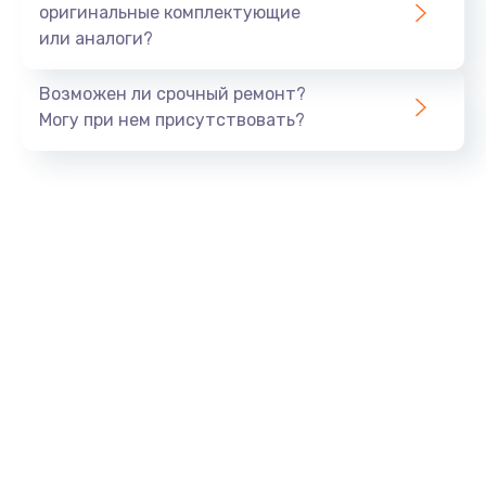
оригинальные комплектующие
или аналоги?
Замена процессора
1290 руб.
Возможен ли срочный ремонт?
Заказать
Могу при нем присутствовать?
Замена оперативной памяти
960 руб.
Заказать
Замена звуковой карты
1500 руб.
Заказать
Замена USB порта
1245 руб.