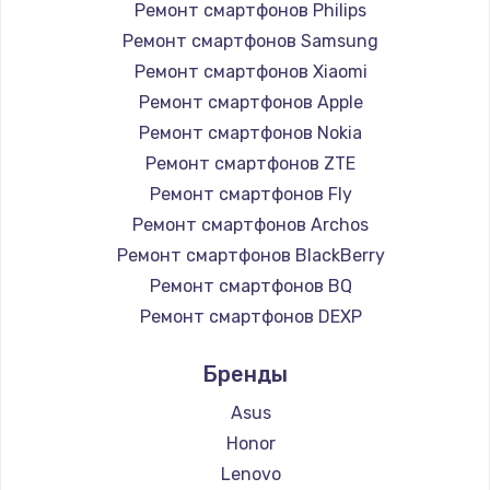
Ремонт смартфонов Philips
2750 руб.
Ремонт смартфонов Samsung
Заказать
Ремонт смартфонов Xiaomi
Ремонт смартфонов Apple
Замена контроллера питания
Ремонт смартфонов Nokia
1490 руб.
Ремонт смартфонов ZTE
Заказать
Ремонт смартфонов Fly
Ремонт смартфонов Archos
Замена тачпада
Ремонт смартфонов BlackBerry
1745 руб.
Ремонт смартфонов BQ
Заказать
Ремонт смартфонов DEXP
Ремонт смартфонов Digma
Замена корпуса
Бренды
Ремонт смартфонов Ginzzu
890 руб.
Ремонт смартфонов Highscreen
Asus
Ремонт смартфонов Irbis
Заказать
Honor
Ремонт смартфонов Kyocera
Lenovo