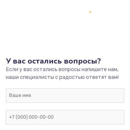
Заказать
Замена разъёмов (HDMI, DVI, Дисплей порта)
390 руб.
Заказать
Замена SSD
У вас остались вопросы?
1045 руб.
Если у вас остались вопросы напишите нам,
Заказать
наши специалисты с радостью ответят вам!
Замена клавиатуры
990 руб.
Заказать
Ремонт цепей питания
2500 руб.