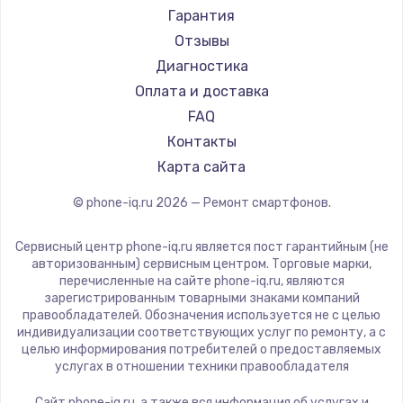
Ремонт смартфонов Acer
Irbis
Гарантия
Ремонт смартфонов HP
Kyocera
Отзывы
Ремонт смартфонов Poco
LeEco
Диагностика
Ремонт смартфонов HTC
OnePlus
Оплата и доставка
Ремонт смартфонов Blackmagic
teXet
FAQ
Ремонт смартфонов Nothing
Motorola
Контакты
Ремонт смартфонов iQOO
Prestigio
Карта сайта
Vertex
© phone-iq.ru
2026
— Ремонт смартфонов.
Microsoft
Sharp
Сервисный центр phone-iq.ru является пост гарантийным (не
Elephone
авторизованным) сервисным центром. Торговые марки,
перечисленные на сайте phone-iq.ru, являются
BlackView
зарегистрированным товарными знаками компаний
Google
правообладателей. Обозначения используется не с целью
индивидуализации соответствующих услуг по ремонту, а с
Vertu
целью информирования потребителей о предоставляемых
Tp-Link
услугах в отношении техники правообладателя
Hisense
Сайт phone-iq.ru, а также вся информация об услугах и