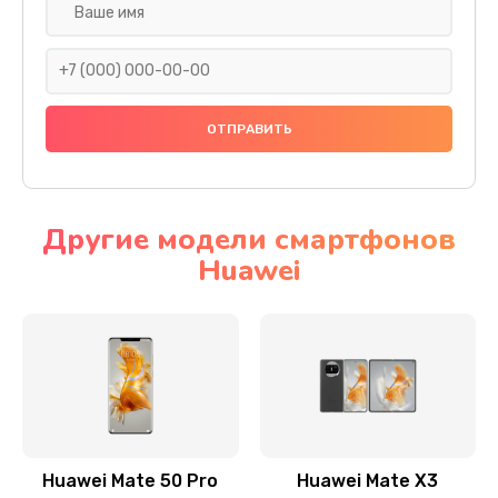
Замена задней крышки
290 руб.
Заказать
Замена аккумулятора
620 руб.
Другие модели смартфонов
Заказать
Huawei
Замена экрана
940 руб.
Заказать
Замена микрофона
1500 руб.
Huawei Mate 50 Pro
Huawei Mate X3
Заказать