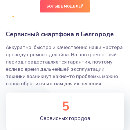
490 руб.
БОЛЬШЕ МОДЕЛЕЙ
Заказать
Сбор/Разбор
Сервисный смартфона в Белгороде
1490 руб.
Заказать
Аккуратно, быстро и качественно наши мастера
проведут ремонт девайса. На постремонтный
Замена разъема SIM
период предоставляется гарантия, поэтому
если во время дальнейшей эксплуатации
290 руб.
техники возникнут какие-то проблемы, можно
Заказать
снова обратиться к нам для их решения.
Замена полифонического динамика
5
390 руб.
Заказать
Сервисных
городов
Замена передней камеры