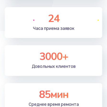
490 руб.
24
Заказать
Замена микросхемы
Часа приема
заявок
690 руб.
Заказать
3000+
Замена кнопок громкости
490 руб.
Довольных
клиентов
Заказать
Защита гидрогелевой пленкой
1290 руб.
85мин
Заказать
Среднее время
ремонта