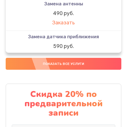
Замена антенны
490 руб.
Заказать
Замена датчика приближения
590 руб.
Заказать
ПОКАЗАТЬ ВСЕ УСЛУГИ
Замена стекла
890 руб.
Заказать
Скидка 20% по
предварительной
Обновление ПО
записи
890 руб.
Заказать