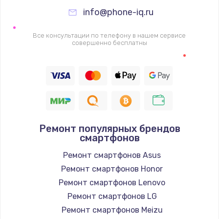
995 руб.
info@phone-iq.ru
Заказать
Все консультации по телефону в нашем сервисе
Ремонт подсветки
совершенно бесплатны
1200 руб.
Заказать
Настройка ОС
1160 руб.
Ремонт популярных брендов
Заказать
смартфонов
Ремонт смартфонов Asus
Чистка от пыли
Ремонт смартфонов Honor
1060 руб.
Ремонт смартфонов Lenovo
Заказать
Ремонт смартфонов LG
Ремонт смартфонов Meizu
Замена южного моста